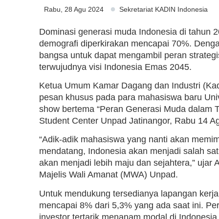
Rabu, 28 Agu 2024
Sekretariat KADIN Indonesia
Dominasi generasi muda Indonesia di tahun 2
demografi diperkirakan mencapai 70%. Denga
bangsa untuk dapat mengambil peran strategi
terwujudnya visi Indonesia Emas 2045.
Ketua Umum Kamar Dagang dan Industri (Kadi
pesan khusus pada para mahasiswa baru Univ
show bertema “Peran Generasi Muda dalam T
Student Center Unpad Jatinangor, Rabu 14 A
“Adik-adik mahasiswa yang nanti akan memim
mendatang, Indonesia akan menjadi salah sat
akan menjadi lebih maju dan sejahtera,” ujar
Majelis Wali Amanat (MWA) Unpad.
Untuk mendukung tersedianya lapangan kerj
mencapai 8% dari 5,3% yang ada saat ini. Pe
investor tertarik menanam modal di Indonesia